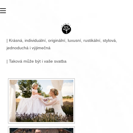
Přejít
k
obsahu
| Krásná, individuální, originální, luxusní, rustikální, stylová,
jednoduchá i výjimečná
| Taková může být i vaše svatba